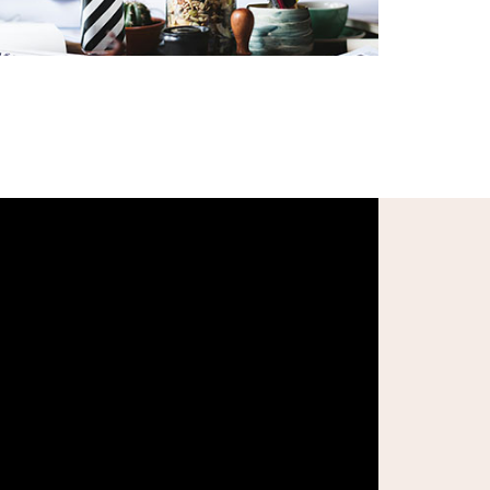
voluntariado@cases.pt